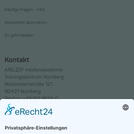
Häufige Fragen – FAQ
Newsletter abonnieren
So geht Medien
Kontakt
ARD.ZDF medienakademie
Trainingszentrum Nürnberg
Wallensteinstraße 121
90431 Nürnberg
Telefon: +49 911 9619-0
Trainingszentrum Hannover
Auf dem Emmerberge 23
30169 Hannover