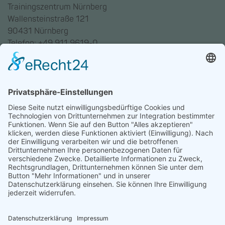
Trainingszentrum Nürnberg
Wallensteinstraße 121
90431 Nürnberg
Telefon: +49 911 9619-0
Trainingszentrum Hannover
Auf dem Emmerberge 23
30169 Hannover
Telefon: +49 511 123598-531
AGB
Datenschutz
Impressum