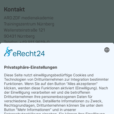
Kontakt
ARD.ZDF medienakademie
Trainingszentrum Nürnberg
Wallensteinstraße 121
90431 Nürnberg
Telefon: +49 911 9619-0
Trainingszentrum Hannover
Auf dem Emmerberge 23
30169 Hannover
Telefon: +49 511 123598-531
AGB