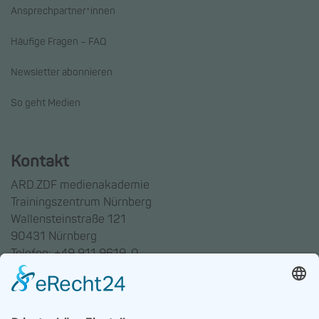
Ansprechpartner*innen
Häufige Fragen – FAQ
Newsletter abonnieren
So geht Medien
Kontakt
ARD.ZDF medienakademie
Trainingszentrum Nürnberg
Wallensteinstraße 121
90431 Nürnberg
Telefon: +49 911 9619-0
Trainingszentrum Hannover
Auf dem Emmerberge 23