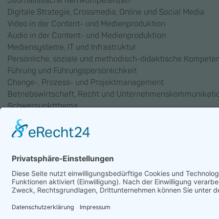
Journalistische Kernkompetenzen
Digitale Strategie, Crossmedia, Online und Social Media
Video in der Content- und Medienproduktion
Audio in der Content- und Medienproduktion
Mediensysteme, IT und Infrastruktur
Persönliche, soziale und methodisch-didaktische Kompete
Führung und Führungspersönlichkeit
Change-, Prozess- und Projektmanagement
Betriebswirtschaft, Recht und Unternehmenskommunikati
Schwerpunktthema
AGB
Datenschutz
Impressum
Chatbot-Nutzungsbedingu