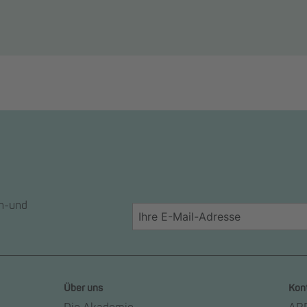
en-und
Über uns
Kon