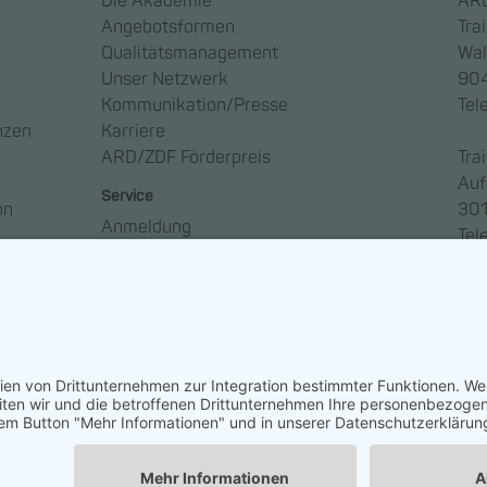
Die Akademie
ARD
Angebotsformen
Tra
Qualitätsmanagement
Wal
Unser Netzwerk
904
Kommunikation/Presse
Tel
nzen
Karriere
ARD/ZDF Förderpreis
Tra
Auf
Service
on
301
Anmeldung
Tel
Anreise
Ansprechpartner*innen
Häufige Fragen – FAQ
Newsletter abonnieren
So geht Medien
ngen
Widerruf erklären
ARD/ZDF-Medi