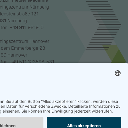
.ZDF medienakademie
iningszentrum Nürnberg
lensteinstraße 121
31 Nürnberg
efon: +49 911 9619-0
iningszentrum Hannover
 dem Emmerberge 23
69 Hannover
efon: +49 511 123598-531
enakademie gemeinnützige GmbH,