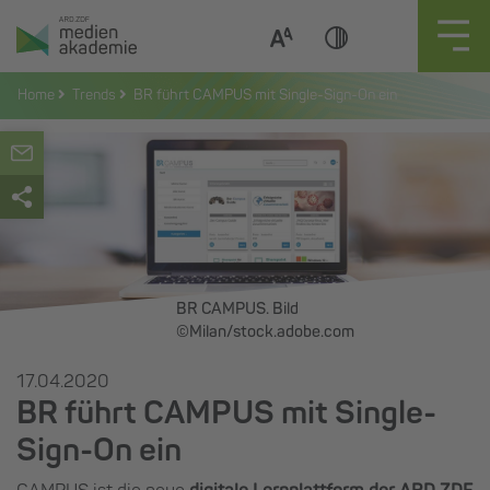
Zum
Inhalt
springen
Home
Trends
BR führt CAMPUS mit Single-Sign-On ein
BR CAMPUS. Bild
©Milan/stock.adobe.com
17.04.2020
BR führt CAMPUS mit Single-
Sign-On ein