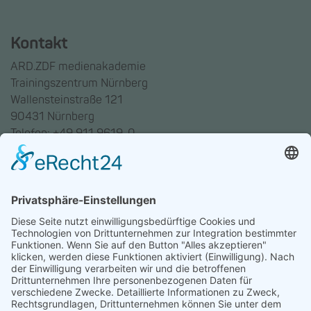
Kontakt
ARD.ZDF medienakademie
Trainingszentrum Nürnberg
Wallensteinstraße 121
90431 Nürnberg
Telefon: +49 911 9619-0
Trainingszentrum Hannover
Auf dem Emmerberge 23
30169 Hannover
Telefon: +49 511 123598-531
AGB