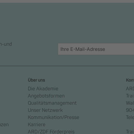
en-und
Über uns
Kon
Die Akademie
ARD
Angebotsformen
Tra
Qualitätsmanagement
Wal
Unser Netzwerk
904
Kommunikation/Presse
Tel
nzen
Karriere
ARD/ZDF Förderpreis
Tra