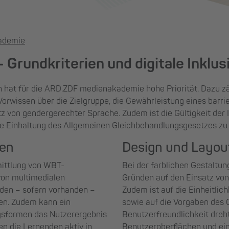
ademie
 Grundkriterien und digitale Inklus
 hat für die ARD.ZDF medienakademie hohe Priorität. Dazu zähl
 Vorwissen über die Zielgruppe, die Gewährleistung eines bar
tz von gendergerechter Sprache. Zudem ist die Gültigkeit der
die Einhaltung des Allgemeinen Gleichbehandlungsgesetzes z
nen
Design und Layou
mittlung von WBT-
Bei der farblichen Gestaltun
 von multimedialen
Gründen auf den Einsatz von
rden – sofern vorhanden –
Zudem ist auf die Einheitlic
en. Zudem kann ein
sowie auf die Vorgaben des 
gsformen das Nutzerergebnis
Benutzerfreundlichkeit dreh
len die Lernenden aktiv in
Benutzeroberflächen und ein