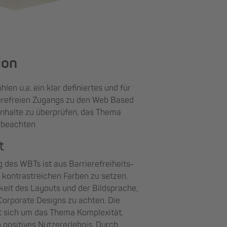
ion
en u.a. ein klar definiertes und für
rierefreien Zugangs zu den Web Based
 Inhalte zu überprüfen, das Thema
u beachten
t
g des WBTs ist aus Barrierefreiheits-
 kontrastreichen Farben zu setzen.
hkeit des Layouts und der Bildsprache,
Corporate Designs zu achten. Die
t sich um das Thema Komplexität,
 positives Nutzererlebnis. Durch