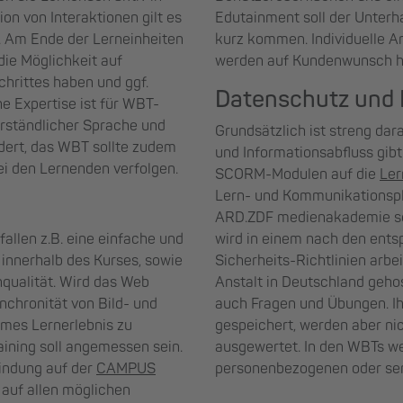
ion von Interaktionen gilt es
Edutainment soll der Unterh
. Am Ende der Lerneinheiten
kurz kommen. Individuelle 
die Möglichkeit auf
werden auf Kundenwunsch hi
chrittes haben und ggf.
Datenschutz und I
he Expertise ist für WBT-
erständlicher Sprache und
Grundsätzlich ist streng dar
dert, das WBT sollte zudem
und Informationsabfluss gibt
i den Lernenden verfolgen.
SCORM-Modulen auf die
Ler
Lern- und Kommunikationsp
ARD.ZDF medienakademie selb
allen z.B. eine einfache und
wird in einem nach den ent
 innerhalb des Kurses, sowie
Sicherheits-Richtlinien ar
nqualität. Wird das Web
Anstalt in Deutschland geho
nchronität von Bild- und
auch Fragen und Übungen. Ih
mes Lernerlebnis zu
gespeichert, werden aber ni
ining soll angemessen sein.
ausgewertet. In den WBTs 
indung auf der
CAMPUS
personenbezogenen oder sen
 auf allen möglichen