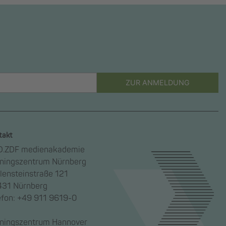
ZUR ANMELDUNG
takt
.ZDF medienakademie
iningszentrum Nürnberg
lensteinstraße 121
31 Nürnberg
efon: +49 911 9619-0
iningszentrum Hannover