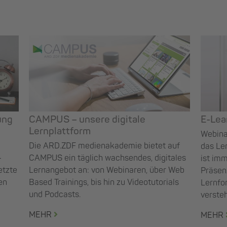
ung
CAMPUS – unsere digitale
E-Lea
Lernplattform
Webinar
Die ARD.ZDF medienakademie bietet auf
das Le
-
CAMPUS ein täglich wachsendes, digitales
ist imm
etzte
Lernangebot an: von Webinaren, über Web
Präsen
en
Based Trainings, bis hin zu Videotutorials
Lernfo
und Podcasts.
verste
MEHR
MEHR