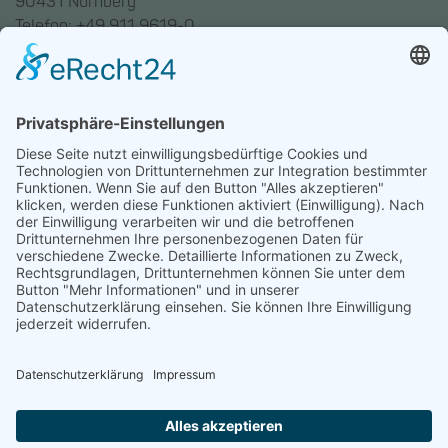
90431 Nürnberg
Telefon: +49 911 9619-0
Trainingszentrum Hannover
Auf dem Emmerberge 23
30169 Hannover
Telefon: +49 511 123598-531
AGB
Datenschutz
Impressum
Chatbot-Nutzungsbedingungen
Widerruf erklären